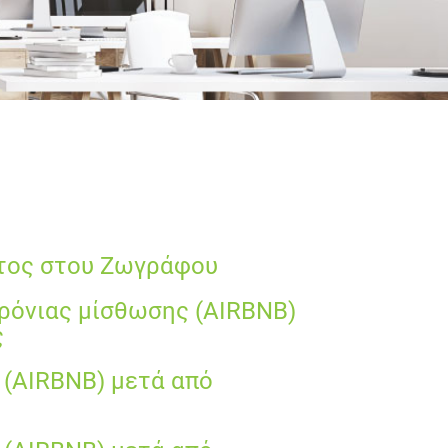
ατος στου Ζωγράφου
ρόνιας μίσθωσης (AIRBNB)
ς
 (AIRBNB) μετά από