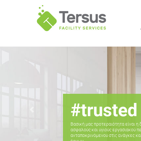
#trusted
Προηγούμενο
Βασική µας προτεραιότητα είναι η 
ασφαλούς και υγιούς εργασιακού π
ανταποκρινόμενου στις ανάγκες κα